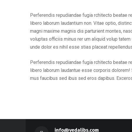
Perferendis repudiandae fugia rchitecto beatae r
libero laborum laudantium non. Vitae optio, dist
magni maxime magnis dis parturient montes, nascet
voluptas officiis minus rer um aliquid volup tat
unde dolor es nihil esse stias placeat repellend
Perferendis repudiandae fugia rchitecto beatae r
libero laborum laudantue esse corporis dolorem! 
mus faucibus sed ibus sed eros dapibus. Excero
info@vedalibs.com