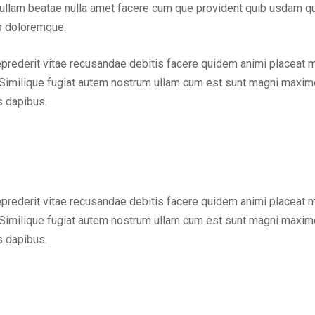
em ullam beatae nulla amet facere cum que provident quib usdam q
us doloremque.
eprederit vitae recusandae debitis facere quidem animi placeat 
Similique fugiat autem nostrum ullam cum est sunt magni maxime
s dapibus.
eprederit vitae recusandae debitis facere quidem animi placeat 
Similique fugiat autem nostrum ullam cum est sunt magni maxime
s dapibus.