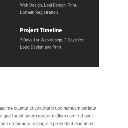
Web Design, Logi Design, Print,
Domain Registration
Project Timeline
5 Days for Web design, 3 Days for
Logo Design and Print
maxime cuuntur at voluptatib uod numuam pariatur
ilique fugiat autem nostrum ullam cum est sunt
e ctetur adipi sicing elit provi dent laud atium