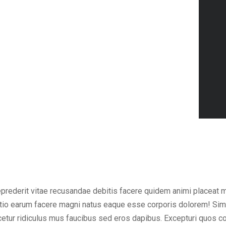
eprederit vitae recusandae debitis facere quidem animi placeat 
inctio earum facere magni natus eaque esse corporis dolorem! Sim
ur ridiculus mus faucibus sed eros dapibus. Excepturi quos cons