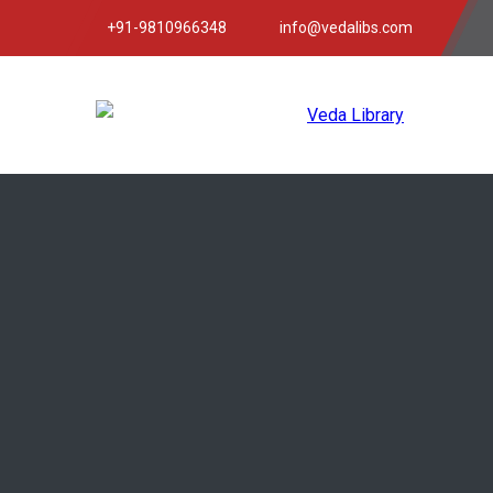
+91-9810966348
info@vedalibs.com