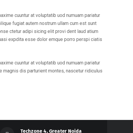
maxime cuuntur at voluptatib uod numuam pariatur
ilique fugiat autem nostrum ullam cum est sunt
e ctetur adipi sicing elit provi dent laud atium
uasi expdita esse dolor emque porro perspi ciatis
maxime cuuntur at voluptatib uod numuam pariatur
 magnis dis parturient montes, nascetur ridiculus
Techzone 4, Greater Noida