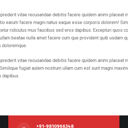
eprederit vitae recusandae debitis facere quidem animi placeat 
inctio earum facere magni natus eaque esse corporis dolorem! Sim
ur ridiculus mus faucibus sed eros dapibus. Excepturi quos cons
em ullam beatae nulla amet facere cum que provident quib usdam q
us doloremque.
eprederit vitae recusandae debitis facere quidem animi placeat 
Similique fugiat autem nostrum ullam cum est sunt magni maxime
s dapibus.
+91-9810966348