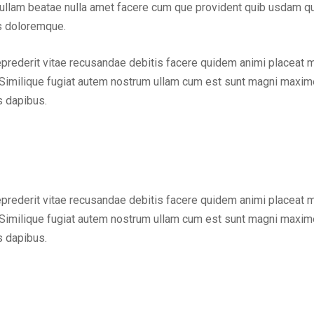
em ullam beatae nulla amet facere cum que provident quib usdam q
us doloremque.
eprederit vitae recusandae debitis facere quidem animi placeat 
Similique fugiat autem nostrum ullam cum est sunt magni maxime
s dapibus.
eprederit vitae recusandae debitis facere quidem animi placeat 
Similique fugiat autem nostrum ullam cum est sunt magni maxime
s dapibus.