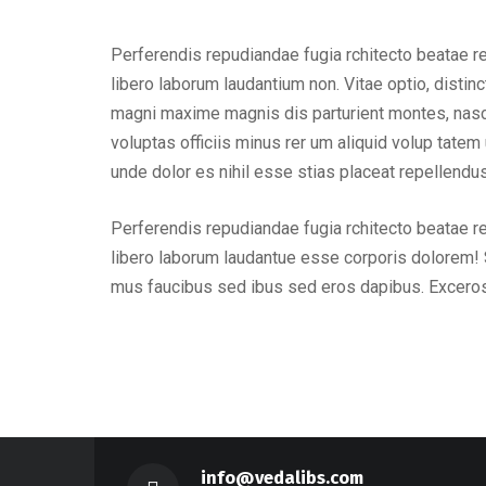
Perferendis repudiandae fugia rchitecto beatae r
libero laborum laudantium non. Vitae optio, dist
magni maxime magnis dis parturient montes, nascet
voluptas officiis minus rer um aliquid volup tat
unde dolor es nihil esse stias placeat repellend
Perferendis repudiandae fugia rchitecto beatae r
libero laborum laudantue esse corporis dolorem! 
mus faucibus sed ibus sed eros dapibus. Excero
info@vedalibs.com