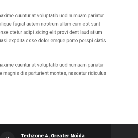
maxime cuuntur at voluptatib uod numuam pariatur
ilique fugiat autem nostrum ullam cum est sunt
e ctetur adipi sicing elit provi dent laud atium
uasi expdita esse dolor emque porro perspi ciatis
maxime cuuntur at voluptatib uod numuam pariatur
 magnis dis parturient montes, nascetur ridiculus
Techzone 4, Greater Noida