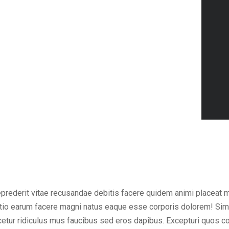
eprederit vitae recusandae debitis facere quidem animi placeat 
inctio earum facere magni natus eaque esse corporis dolorem! Sim
ur ridiculus mus faucibus sed eros dapibus. Excepturi quos cons