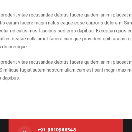
eprederit vitae recusandae debitis facere quidem animi placeat 
inctio earum facere magni natus eaque esse corporis dolorem! Sim
ur ridiculus mus faucibus sed eros dapibus. Excepturi quos cons
em ullam beatae nulla amet facere cum que provident quib usdam q
us doloremque.
eprederit vitae recusandae debitis facere quidem animi placeat 
Similique fugiat autem nostrum ullam cum est sunt magni maxime
s dapibus.
+91-9810966348