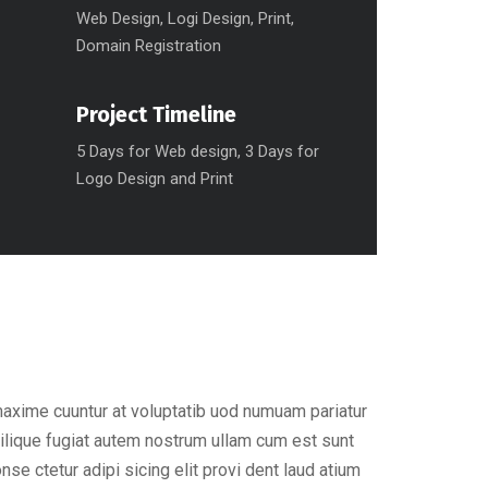
Web Design, Logi Design, Print,
Domain Registration
Project Timeline
5 Days for Web design, 3 Days for
Logo Design and Print
maxime cuuntur at voluptatib uod numuam pariatur
ilique fugiat autem nostrum ullam cum est sunt
e ctetur adipi sicing elit provi dent laud atium