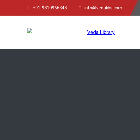
+91-9810966348
info@vedalibs.com